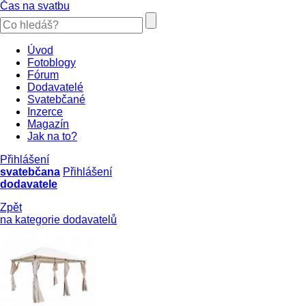
Čas na svatbu
Úvod
Fotoblogy
Fórum
Dodavatelé
Svatebčané
Inzerce
Magazín
Jak na to?
Přihlášení
svatebčana
Přihlášení
dodavatele
Zpět
na kategorie dodavatelů