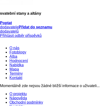
svatební stany a altány
Poptat
dodavatele
Přidat do seznamu
dodavatelů
Přihlásit odběr příspěvků
O nás
Fotoblogy
Alba
Hodnocení
Nabídka
Mapa
Termíny
Kontakt
Momentálně zde nejsou žádné bližší informace o uživateli...
O projektu
Nápověda
Obchodní podmínky