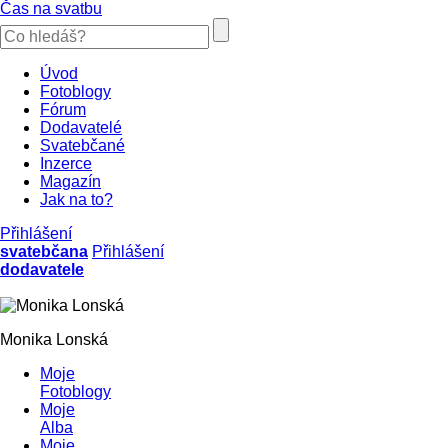
Čas na svatbu
Úvod
Fotoblogy
Fórum
Dodavatelé
Svatebčané
Inzerce
Magazín
Jak na to?
Přihlášení
svatebčana
Přihlášení
dodavatele
Monika Lonská
Moje
Fotoblogy
Moje
Alba
Moje