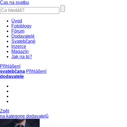
Čas na svatbu
Úvod
Fotoblogy
Fórum
Dodavatelé
Svatebčané
Inzerce
Magazín
Jak na to?
Přihlášení
svatebčana
Přihlášení
dodavatele
Zpět
na kategorie dodavatelů