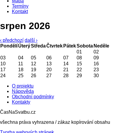
Mapa
Termíny
Kontakt
srpen 2026
‹ předchozí
další ›
Pondělí
Úterý
Středa
Čtvrtek
Pátek
Sobota
Neděle
01
02
03
04
05
06
07
08
09
10
11
12
13
14
15
16
17
18
19
20
21
22
23
24
25
26
27
28
29
30
O projektu
Nápověda
Obchodní podmínky
Kontakty
ČasNaSvatbu.cz
všechna práva vyhrazena / zákaz kopírování obsahu
Tvorba webových stránek