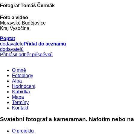
Fotograf Tomáš Čermák
Foto a video
Moravské Budějovice
Kraj Vysočina
Poptat
dodavatele
Přidat do seznamu
dodavatelů
Přihlásit odběr příspěvků
O mně
Fotoblogy
Alba
Hodnocení
Nabídka
Mapa
Termíny
Kontakt
Svatební fotograf a kameraman. Nafotím nebo nat
O projektu