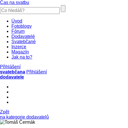
Čas na svatbu
Úvod
Fotoblogy
Fórum
Dodavatelé
Svatebčané
Inzerce
Magazín
Jak na to?
Přihlášení
svatebčana
Přihlášení
dodavatele
Zpět
na kategorie dodavatelů