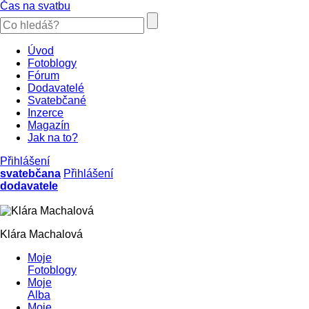
Čas na svatbu
Úvod
Fotoblogy
Fórum
Dodavatelé
Svatebčané
Inzerce
Magazín
Jak na to?
Přihlášení
svatebčana
Přihlášení
dodavatele
Klára Machalová
Moje
Fotoblogy
Moje
Alba
Moje