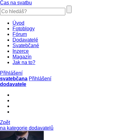
Čas na svatbu
Úvod
Fotoblogy
Fórum
Dodavatelé
Svatebčané
Inzerce
Magazín
Jak na to?
Přihlášení
svatebčana
Přihlášení
dodavatele
Zpět
na kategorie dodavatelů