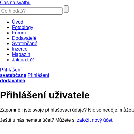
Čas na svatbu
Úvod
Fotoblogy
Fórum
Dodavatelé
Svatebčané
Inzerce
Magazín
Jak na to?
Přihlášení
svatebčana
Přihlášení
dodavatele
Přihlášení uživatele
Zapomněli jste svoje přihlašovací údaje? Nic se neděje, můžet
Ještě u nás nemáte účet? Můžete si
založit nový účet
.