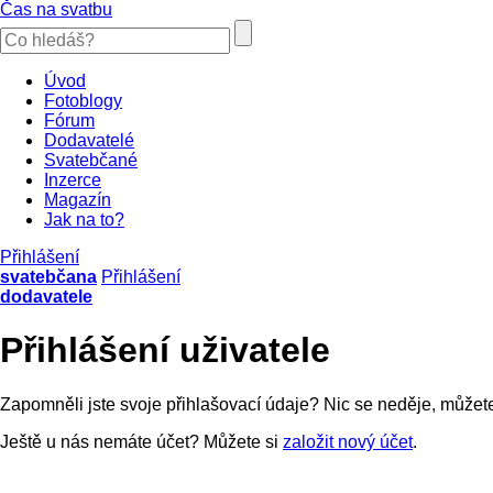
Čas na svatbu
Úvod
Fotoblogy
Fórum
Dodavatelé
Svatebčané
Inzerce
Magazín
Jak na to?
Přihlášení
svatebčana
Přihlášení
dodavatele
Přihlášení uživatele
Zapomněli jste svoje přihlašovací údaje? Nic se neděje, můžet
Ještě u nás nemáte účet? Můžete si
založit nový účet
.