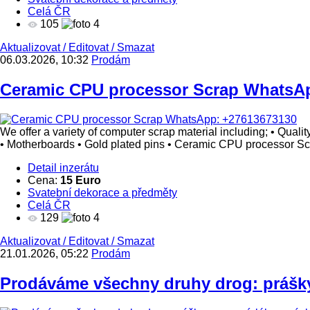
Celá ČR
105
4
Aktualizovat
/
Editovat
/
Smazat
06.03.2026, 10:32
Prodám
Ceramic CPU processor Scrap WhatsA
We offer a variety of computer scrap material including; • Qua
• Motherboards • Gold plated pins • Ceramic CPU processor 
Detail inzerátu
Cena:
15 Euro
Svatební dekorace a předměty
Celá ČR
129
4
Aktualizovat
/
Editovat
/
Smazat
21.01.2026, 05:22
Prodám
Prodáváme všechny druhy drog: prášky 