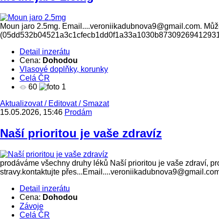
Moun jaro 2.5mg. Email....veroniikadubnova9@gmail.com. Můžet
(05dd532b04521a3c1cfecb1dd0f1a33a1030b8730926941293
Detail inzerátu
Cena:
Dohodou
Vlasové doplňky, korunky
Celá ČR
60
1
Aktualizovat
/
Editovat
/
Smazat
15.05.2026, 15:46
Prodám
Naší prioritou je vaše zdravíz
prodáváme všechny druhy léků Naší prioritou je vaše zdraví, p
stravy.kontaktujte přes...Email....veroniikadubnova9@gmail.co
Detail inzerátu
Cena:
Dohodou
Závoje
Celá ČR