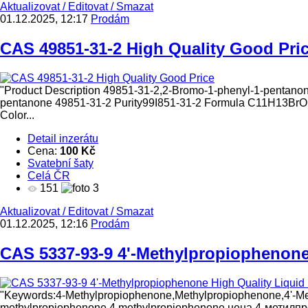
Aktualizovat
/
Editovat
/
Smazat
01.12.2025, 12:17
Prodám
CAS 49851-31-2 High Quality Good Pri
"Product Description 49851-31-2,2-Bromo-1-phenyl-1-pentan
pentanone 49851-31-2 Purity99I851-31-2 Formula C11H13BrO 
Color...
Detail inzerátu
Cena:
100 Kč
Svatební šaty
Celá ČR
151
3
Aktualizovat
/
Editovat
/
Smazat
01.12.2025, 12:16
Prodám
CAS 5337-93-9 4'-Methylpropiophenone 
"Keywords:4-Methylpropiophenone,Methylpropiophenone,4'-Me
methylpropiophenone,4 methylpropiophenone цена,4-метил