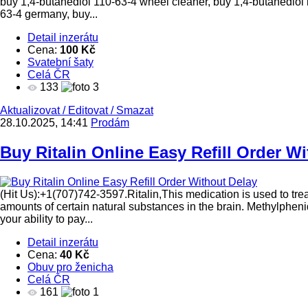
buy 1,4-butanediol 110-63-4 wheel cleaner, buy 1,4-butanediol
63-4 germany, buy...
Detail inzerátu
Cena:
100 Kč
Svatební šaty
Celá ČR
133
3
Aktualizovat
/
Editovat
/
Smazat
28.10.2025, 14:41
Prodám
Buy Ritalin Online Easy Refill Order W
(Hit Us):+1(707)742-3597.Ritalin,This medication is used to trea
amounts of certain natural substances in the brain. Methylpheni
your ability to pay...
Detail inzerátu
Cena:
40 Kč
Obuv pro ženicha
Celá ČR
161
1