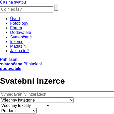
Čas na svatbu
Úvod
Fotoblogy
Fórum
Dodavatelé
Svatebčané
Inzerce
Magazín
Jak na to?
Přihlášení
svatebčana
Přihlášení
dodavatele
Svatební inzerce