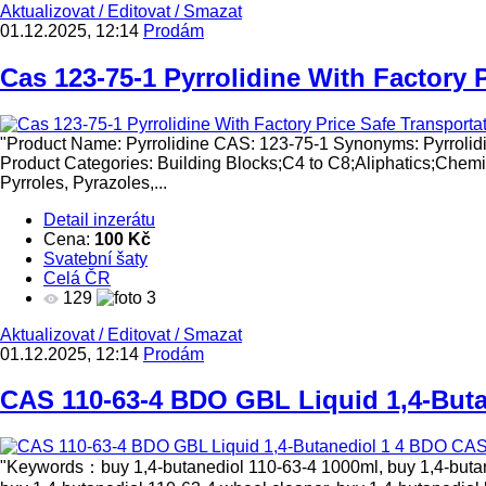
Aktualizovat
/
Editovat
/
Smazat
01.12.2025, 12:14
Prodám
Cas 123-75-1 Pyrrolidine With Factory P
"Product Name: Pyrrolidine CAS: 123-75-1 Synonyms: Pyrro
Product Categories: Building Blocks;C4 to C8;Aliphatics;Chemic
Pyrroles, Pyrazoles,...
Detail inzerátu
Cena:
100 Kč
Svatební šaty
Celá ČR
129
3
Aktualizovat
/
Editovat
/
Smazat
01.12.2025, 12:14
Prodám
CAS 110-63-4 BDO GBL Liquid 1,4-Buta
"Keywords：buy 1,4-butanediol 110-63-4 1000ml, buy 1,4-butaned