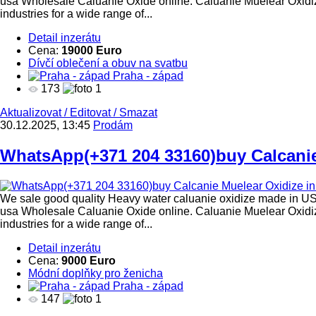
usa Wholesale Caluanie Oxide online. Caluanie Muelear Oxidiz
industries for a wide range of...
Detail inzerátu
Cena:
19000 Euro
Dívčí oblečení a obuv na svatbu
Praha - západ
173
1
Aktualizovat
/
Editovat
/
Smazat
30.12.2025, 13:45
Prodám
WhatsApp(+371 204 33160)buy Calcanie 
We sale good quality Heavy water caluanie oxidize made in US
usa Wholesale Caluanie Oxide online. Caluanie Muelear Oxidiz
industries for a wide range of...
Detail inzerátu
Cena:
9000 Euro
Módní doplňky pro ženicha
Praha - západ
147
1