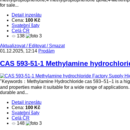
for sale...
Detail inzerátu
Cena:
100 Kč
Svatební šaty
Celá ČR
138
3
Aktualizovat
/
Editovat
/
Smazat
01.12.2025, 12:14
Prodám
CAS 593-51-1 Methylamine hydrochlorid
"Keywords：Methylamine Hydrochloride cas 593–51–1 is a highly 
and properties make it suitable for a wide range of applications
durable and...
Detail inzerátu
Cena:
100 Kč
Svatební šaty
Celá ČR
148
3