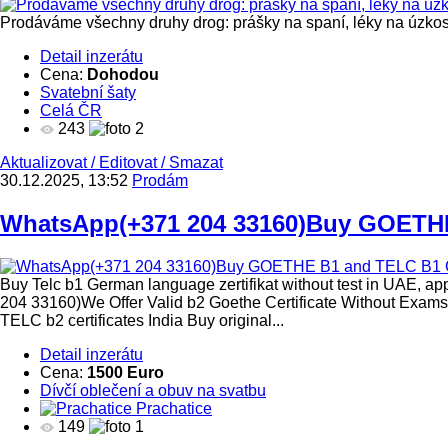
Prodáváme všechny druhy drog: prášky na spaní, léky na úz
Detail inzerátu
Cena:
Dohodou
Svatební šaty
Celá ČR
243
2
Aktualizovat
/
Editovat
/
Smazat
30.12.2025, 13:52
Prodám
WhatsApp(+371 204 33160)Buy GOETHE
Buy Telc b1 German language zertifikat without test in UAE, a
204 33160)We Offer Valid b2 Goethe Certificate Without Exa
TELC b2 certificates India Buy original...
Detail inzerátu
Cena:
1500 Euro
Dívčí oblečení a obuv na svatbu
Prachatice
149
1