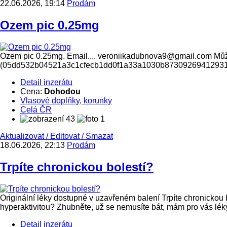
22.06.2026, 19:14
Prodám
Ozem pic 0.25mg
Ozem pic 0.25mg. Email.... veroniikadubnova9@gmail.com Můžet
(05dd532b04521a3c1cfecb1dd0f1a33a1030b8730926941293
Detail inzerátu
Cena:
Dohodou
Vlasové doplňky, korunky
Celá ČR
43
1
Aktualizovat
/
Editovat
/
Smazat
18.06.2026, 22:13
Prodám
Trpíte chronickou bolestí?
Originální léky dostupné v uzavřeném balení Trpíte chronickou
hyperaktivitou? Zhubněte, už se nemusíte bát, mám pro vás léky 
Detail inzerátu