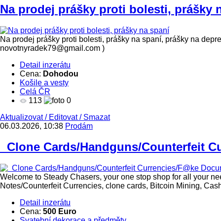
Na prodej prášky proti bolesti, prášky 
Na prodej prášky proti bolesti, prášky na spaní, prášky na depre
novotnyradek79@gmail.com )
Detail inzerátu
Cena:
Dohodou
Košile a vesty
Celá ČR
113
0
Aktualizovat
/
Editovat
/
Smazat
06.03.2026, 10:38
Prodám
Clone Cards/Handguns/Counterfeit Cu
Welcome to Steady Chasers, your one stop shop for all your ne
Notes/Counterfeit Currencies, clone cards, Bitcoin Mining, Cas
Detail inzerátu
Cena:
500 Euro
Svatební dekorace a předměty