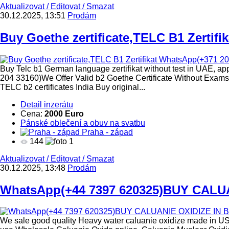
Aktualizovat
/
Editovat
/
Smazat
30.12.2025, 13:51
Prodám
Buy Goethe zertificate,TELC B1 Zertifika
Buy Telc b1 German language zertifikat without test in UAE, a
204 33160)We Offer Valid b2 Goethe Certificate Without Exa
TELC b2 certificates India Buy original...
Detail inzerátu
Cena:
2000 Euro
Pánské oblečení a obuv na svatbu
Praha - západ
144
1
Aktualizovat
/
Editovat
/
Smazat
30.12.2025, 13:48
Prodám
WhatsApp(+44 7397 620325)BUY CALUA
We sale good quality Heavy water caluanie oxidize made in US