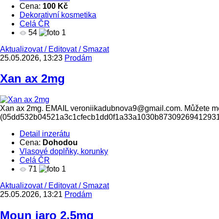
Cena:
100 Kč
Dekorativní kosmetika
Celá ČR
54
1
Aktualizovat
/
Editovat
/
Smazat
25.05.2026, 13:23
Prodám
Xan ax 2mg
Xan ax 2mg. EMAIL veroniikadubnova9@gmail.com. Můžete mě ta
(05dd532b04521a3c1cfecb1dd0f1a33a1030b8730926941293
Detail inzerátu
Cena:
Dohodou
Vlasové doplňky, korunky
Celá ČR
71
1
Aktualizovat
/
Editovat
/
Smazat
25.05.2026, 13:21
Prodám
Moun jaro 2.5mg