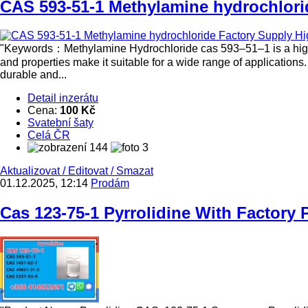
CAS 593-51-1 Methylamine hydrochlorid
"Keywords：Methylamine Hydrochloride cas 593–51–1 is a highly 
and properties make it suitable for a wide range of applications
durable and...
Detail inzerátu
Cena:
100 Kč
Svatební šaty
Celá ČR
144
3
Aktualizovat
/
Editovat
/
Smazat
01.12.2025, 12:14
Prodám
Cas 123-75-1 Pyrrolidine With Factory P