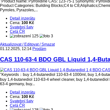
"Product Name: Pyrrolidine CAS: 123-75-1 Synonyms: Pyrro
Product Categories: Building Blocks;C4 to C8;Aliphatics;Chemic
Pyrroles, Pyrazoles,...
Detail inzerátu
Cena:
100 Kč
Svatební šaty
Celá ČR
125
3
Aktualizovat
/
Editovat
/
Smazat
01.12.2025, 12:14
Prodám
CAS 110-63-4 BDO GBL Liquid 1,4-Buta
"Keywords：buy 1,4-butanediol 110-63-4 1000ml, buy 1,4-butaned
buy 1,4-butanediol 110-63-4 wheel cleaner, buy 1,4-butanediol
63-4 germany, buy...
Detail inzerátu
Cena:
100 Kč
Svatební šaty
Celá ČR
128
3