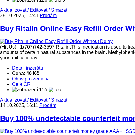
Aktualizovat
/
Editovat
/
Smazat
28.10.2025, 14:41
Prodám
Buy Ritalin Online Easy Refill Order W
(Hit Us):+1(707)742-3597.Ritalin,This medication is used to trea
amounts of certain natural substances in the brain. Methylpheni
your ability to pay...
Detail inzerátu
Cena:
40 Kč
Obuv pro ženicha
Celá ČR
155
1
Aktualizovat
/
Editovat
/
Smazat
14.10.2025, 16:11
Prodám
Buy 100% undetectable counterfeit mon