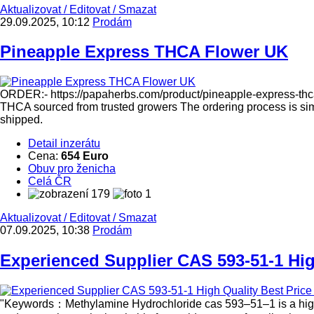
Aktualizovat
/
Editovat
/
Smazat
29.09.2025, 10:12
Prodám
Pineapple Express THCA Flower UK
ORDER:- https://papaherbs.com/product/pineapple-express-thca
THCA sourced from trusted growers The ordering process is sim
shipped.
Detail inzerátu
Cena:
654 Euro
Obuv pro ženicha
Celá ČR
179
1
Aktualizovat
/
Editovat
/
Smazat
07.09.2025, 10:38
Prodám
Experienced Supplier CAS 593-51-1 High
"Keywords：Methylamine Hydrochloride cas 593–51–1 is a highly 