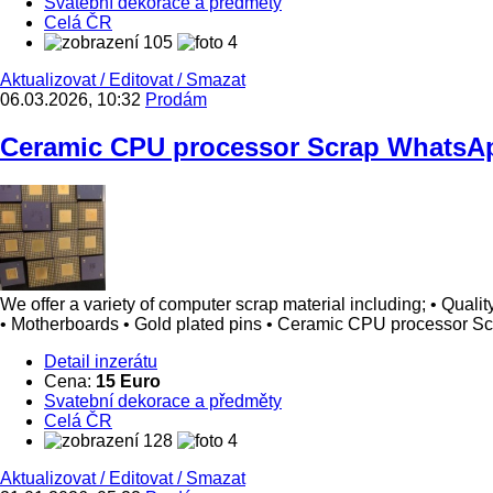
Svatební dekorace a předměty
Celá ČR
105
4
Aktualizovat
/
Editovat
/
Smazat
06.03.2026, 10:32
Prodám
Ceramic CPU processor Scrap WhatsA
We offer a variety of computer scrap material including; • Qua
• Motherboards • Gold plated pins • Ceramic CPU processor 
Detail inzerátu
Cena:
15 Euro
Svatební dekorace a předměty
Celá ČR
128
4
Aktualizovat
/
Editovat
/
Smazat