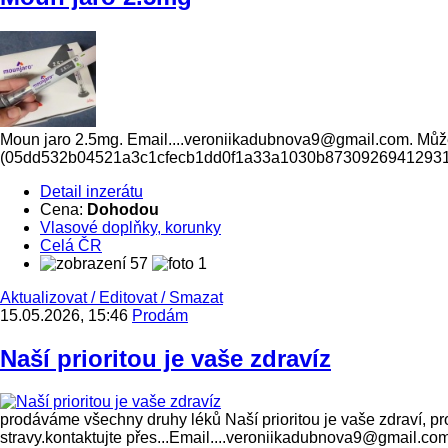
Moun jaro 2.5mg. Email....veroniikadubnova9@gmail.com. Můžet
(05dd532b04521a3c1cfecb1dd0f1a33a1030b8730926941293
Detail inzerátu
Cena:
Dohodou
Vlasové doplňky, korunky
Celá ČR
57
1
Aktualizovat
/
Editovat
/
Smazat
15.05.2026, 15:46
Prodám
Naší prioritou je vaše zdravíz
prodáváme všechny druhy léků Naší prioritou je vaše zdraví, p
stravy.kontaktujte přes...Email....veroniikadubnova9@gmail.co