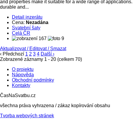
and properties make it suitable for a wide range of applications
durable and...
Detail inzerátu
Cena:
Nezadána
Svatební šaty
Celá ČR
167
9
Aktualizovat
/
Editovat
/
Smazat
‹ Předchozí
1
2
3
4
Další ›
Zobrazené záznamy 1 - 20 (celkem 70)
O projektu
Nápověda
Obchodní podmínky
Kontakty
ČasNaSvatbu.cz
všechna práva vyhrazena / zákaz kopírování obsahu
Tvorba webových stránek