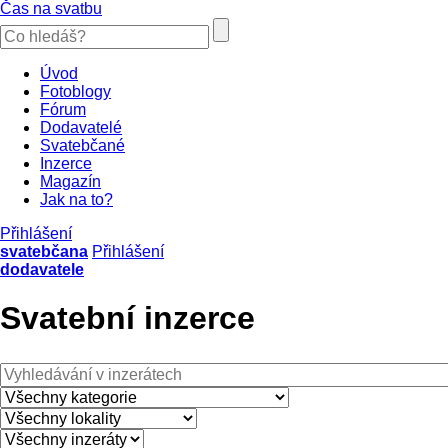
Čas na svatbu
Úvod
Fotoblogy
Fórum
Dodavatelé
Svatebčané
Inzerce
Magazín
Jak na to?
Přihlášení
svatebčana
Přihlášení
dodavatele
Svatební inzerce