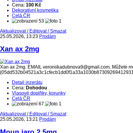
Cena:
100 Kč
Dekorativní kosmetika
Celá ČR
53
1
Aktualizovat
/
Editovat
/
Smazat
25.05.2026, 13:23
Prodám
Xan ax 2mg
Xan ax 2mg. EMAIL veroniikadubnova9@gmail.com. Můžete mě ta
(05dd532b04521a3c1cfecb1dd0f1a33a1030b8730926941293
Detail inzerátu
Cena:
Dohodou
Vlasové doplňky, korunky
Celá ČR
67
1
Aktualizovat
/
Editovat
/
Smazat
25.05.2026, 13:21
Prodám
Moun jaro 2.5mg