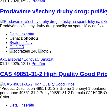
21.01.2026, 05:22
Prodám
Prodáváme všechny druhy drog: prášky 
Prodáváme všechny druhy drog: prášky na spaní, léky na úz
Detail inzerátu
Cena:
Dohodou
Svatební šaty
Celá ČR
240
2
Aktualizovat
/
Editovat
/
Smazat
01.12.2025, 12:17
Prodám
CAS 49851-31-2 High Quality Good Pri
"Product Description 49851-31-2,2-Bromo-1-phenyl-1-pentan
pentanone 49851-31-2 Purity99I851-31-2 Formula C11H13BrO 
Color...
Detail inzerátu