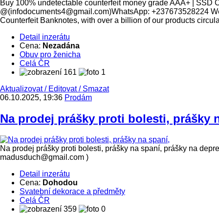
Buy 100% undetectable counterfeit money grade AAA+ | 
@(infodocuments4@gmail.com)WhatsApp: +237673528224 We a
Counterfeit Banknotes, with over a billion of our products circul
Detail inzerátu
Cena:
Nezadána
Obuv pro ženicha
Celá ČR
161
1
Aktualizovat
/
Editovat
/
Smazat
06.10.2025, 19:36
Prodám
Na prodej prášky proti bolesti, prášky 
Na prodej prášky proti bolesti, prášky na spaní, prášky na depre
madusduch@gmail.com )
Detail inzerátu
Cena:
Dohodou
Svatební dekorace a předměty
Celá ČR
359
0