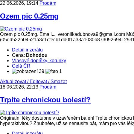
22.06.2026, 19:14
Prodám
Ozem pic 0.25mg
Ozem pic 0.25mg. Email.... veroniikadubnova9@gmail.com Můžet
(05dd532b04521a3c1cfecb1dd0f1a33a1030b8730926941293
Detail inzerátu
Cena:
Dohodou
Vlasové doplňky, korunky
Celá ČR
39
1
Aktualizovat
/
Editovat
/
Smazat
18.06.2026, 22:13
Prodám
Trpíte chronickou bolestí?
Originální léky dostupné v uzavřeném balení Trpíte chronickou
hyperaktivitou? Zhubněte, už se nemusíte bát, mám pro vás léky 
Detail inzerátu