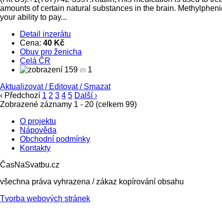
amounts of certain natural substances in the brain. Methylpheni
your ability to pay...
Detail inzerátu
Cena:
40 Kč
Obuv pro ženicha
Celá ČR
159
1
Aktualizovat
/
Editovat
/
Smazat
‹ Předchozí
1
2
3
4
5
Další ›
Zobrazené záznamy 1 - 20 (celkem 99)
O projektu
Nápověda
Obchodní podmínky
Kontakty
ČasNaSvatbu.cz
všechna práva vyhrazena / zákaz kopírování obsahu
Tvorba webových stránek