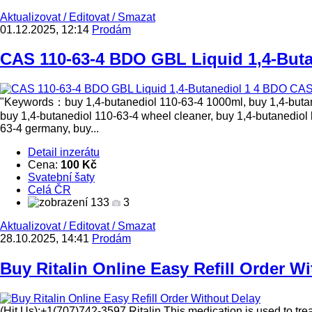
Aktualizovat
/
Editovat
/
Smazat
01.12.2025, 12:14
Prodám
CAS 110-63-4 BDO GBL Liquid 1,4-Buta
"Keywords：buy 1,4-butanediol 110-63-4 1000ml, buy 1,4-butaned
buy 1,4-butanediol 110-63-4 wheel cleaner, buy 1,4-butanediol
63-4 germany, buy...
Detail inzerátu
Cena:
100 Kč
Svatební šaty
Celá ČR
133
3
Aktualizovat
/
Editovat
/
Smazat
28.10.2025, 14:41
Prodám
Buy Ritalin Online Easy Refill Order W
(Hit Us):+1(707)742-3597.Ritalin,This medication is used to trea