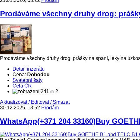
21.01.2026, 05:22
Prodám
Prodáváme všechny druhy drog: prášky 
Prodáváme všechny druhy drog: prášky na spaní, léky na úz
Detail inzerátu
Cena:
Dohodou
Svatební šaty
Celá ČR
241
2
Aktualizovat
/
Editovat
/
Smazat
30.12.2025, 13:52
Prodám
WhatsApp(+371 204 33160)Buy GOETHE