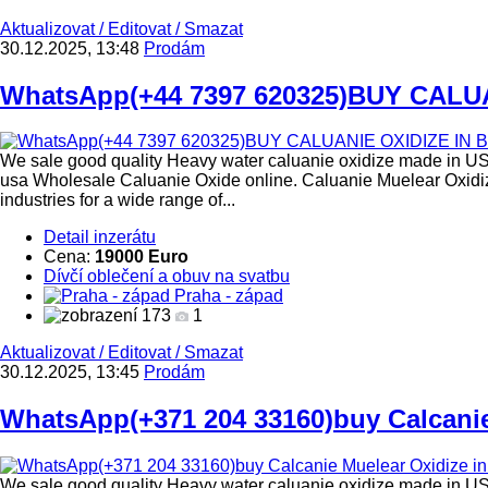
Aktualizovat
/
Editovat
/
Smazat
30.12.2025, 13:48
Prodám
WhatsApp(+44 7397 620325)BUY CALUA
We sale good quality Heavy water caluanie oxidize made in US
usa Wholesale Caluanie Oxide online. Caluanie Muelear Oxidiz
industries for a wide range of...
Detail inzerátu
Cena:
19000 Euro
Dívčí oblečení a obuv na svatbu
Praha - západ
173
1
Aktualizovat
/
Editovat
/
Smazat
30.12.2025, 13:45
Prodám
WhatsApp(+371 204 33160)buy Calcanie 
We sale good quality Heavy water caluanie oxidize made in US