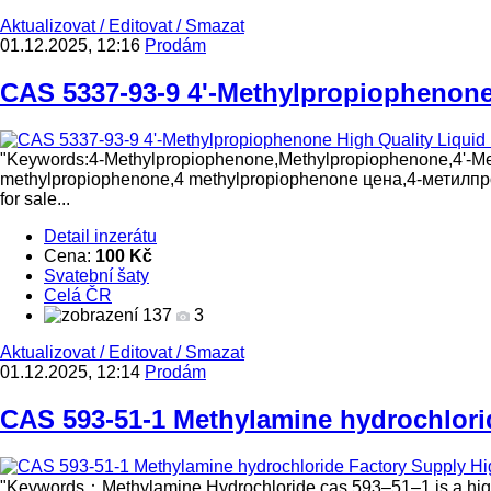
Aktualizovat
/
Editovat
/
Smazat
01.12.2025, 12:16
Prodám
CAS 5337-93-9 4'-Methylpropiophenone 
"Keywords:4-Methylpropiophenone,Methylpropiophenone,4'-Me
methylpropiophenone,4 methylpropiophenone цена,4-метил
for sale...
Detail inzerátu
Cena:
100 Kč
Svatební šaty
Celá ČR
137
3
Aktualizovat
/
Editovat
/
Smazat
01.12.2025, 12:14
Prodám
CAS 593-51-1 Methylamine hydrochlorid
"Keywords：Methylamine Hydrochloride cas 593–51–1 is a highly 