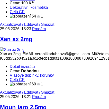
Cena:
100 Kč
Dekorativní kosmetika
Celá ČR
54
1
Aktualizovat
/
Editovat
/
Smazat
25.05.2026, 13:23
Prodám
Xan ax 2mg
Xan ax 2mg. EMAIL veroniikadubnova9@gmail.com. Můžete mě ta
(05dd532b04521a3c1cfecb1dd0f1a33a1030b8730926941293
Detail inzerátu
Cena:
Dohodou
Vlasové doplňky, korunky
Celá ČR
69
1
Aktualizovat
/
Editovat
/
Smazat
25.05.2026, 13:21
Prodám
Moun jaro 2.5mg