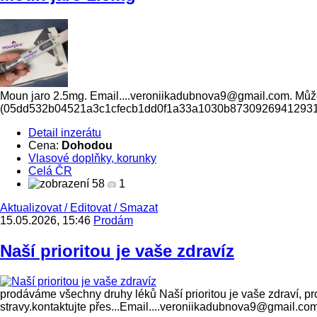
Moun jaro 2.5mg. Email....veroniikadubnova9@gmail.com. Můžet
(05dd532b04521a3c1cfecb1dd0f1a33a1030b8730926941293
Detail inzerátu
Cena:
Dohodou
Vlasové doplňky, korunky
Celá ČR
58
1
Aktualizovat
/
Editovat
/
Smazat
15.05.2026, 15:46
Prodám
Naší prioritou je vaše zdravíz
prodáváme všechny druhy léků Naší prioritou je vaše zdraví, p
stravy.kontaktujte přes...Email....veroniikadubnova9@gmail.co