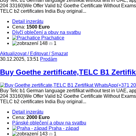
Buy Telc b1 German language zertifikat without test in UAE, a
204 33160)We Offer Valid b2 Goethe Certificate Without Exa
TELC b2 certificates India Buy original...
Detail inzerátu
Cena:
1500 Euro
Dívčí oblečení a obuv na svatbu
Prachatice
148
1
Aktualizovat
/
Editovat
/
Smazat
30.12.2025, 13:51
Prodám
Buy Goethe zertificate,TELC B1 Zertifika
Buy Telc b1 German language zertifikat without test in UAE, a
204 33160)We Offer Valid b2 Goethe Certificate Without Exa
TELC b2 certificates India Buy original...
Detail inzerátu
Cena:
2000 Euro
Pánské oblečení a obuv na svatbu
Praha - západ
143
1