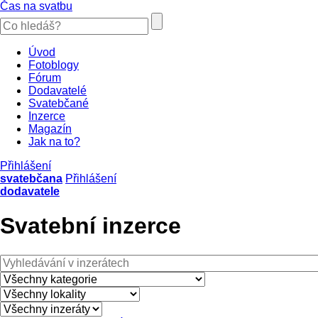
Čas na svatbu
Úvod
Fotoblogy
Fórum
Dodavatelé
Svatebčané
Inzerce
Magazín
Jak na to?
Přihlášení
svatebčana
Přihlášení
dodavatele
Svatební inzerce