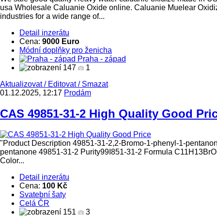
usa Wholesale Caluanie Oxide online. Caluanie Muelear Oxidiz
industries for a wide range of...
Detail inzerátu
Cena:
9000 Euro
Módní doplňky pro ženicha
Praha - západ
147
1
Aktualizovat
/
Editovat
/
Smazat
01.12.2025, 12:17
Prodám
CAS 49851-31-2 High Quality Good Pri
"Product Description 49851-31-2,2-Bromo-1-phenyl-1-pentan
pentanone 49851-31-2 Purity99I851-31-2 Formula C11H13BrO 
Color...
Detail inzerátu
Cena:
100 Kč
Svatební šaty
Celá ČR
151
3