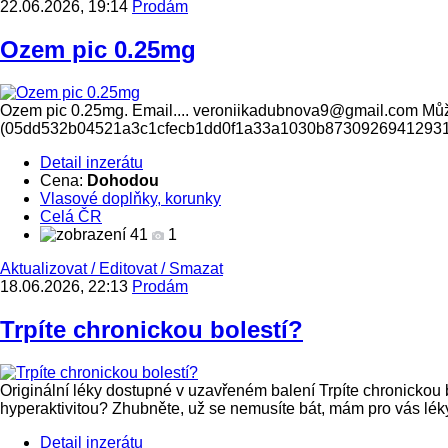
22.06.2026, 19:14
Prodám
Ozem pic 0.25mg
Ozem pic 0.25mg. Email.... veroniikadubnova9@gmail.com Můžet
(05dd532b04521a3c1cfecb1dd0f1a33a1030b8730926941293
Detail inzerátu
Cena:
Dohodou
Vlasové doplňky, korunky
Celá ČR
41
1
Aktualizovat
/
Editovat
/
Smazat
18.06.2026, 22:13
Prodám
Trpíte chronickou bolestí?
Originální léky dostupné v uzavřeném balení Trpíte chronickou
hyperaktivitou? Zhubněte, už se nemusíte bát, mám pro vás léky 
Detail inzerátu