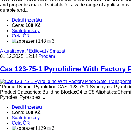
and properties make it suitable for a wide range of applications
durable and...
Detail inzerátu
Cena:
100 Kč
Svatební šaty
Celá ČR
148
3
Aktualizovat
/
Editovat
/
Smazat
01.12.2025, 12:14
Prodám
Cas 123-75-1 Pyrrolidine With Factory P
"Product Name: Pyrrolidine CAS: 123-75-1 Synonyms: Pyrro
Product Categories: Building Blocks;C4 to C8;Aliphatics;Chemic
Pyrroles, Pyrazoles,...
Detail inzerátu
Cena:
100 Kč
Svatební šaty
Celá ČR
129
3