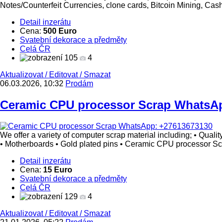
Notes/Counterfeit Currencies, clone cards, Bitcoin Mining, Cas
Detail inzerátu
Cena:
500 Euro
Svatební dekorace a předměty
Celá ČR
105
4
Aktualizovat
/
Editovat
/
Smazat
06.03.2026, 10:32
Prodám
Ceramic CPU processor Scrap WhatsA
We offer a variety of computer scrap material including; • Qua
• Motherboards • Gold plated pins • Ceramic CPU processor 
Detail inzerátu
Cena:
15 Euro
Svatební dekorace a předměty
Celá ČR
129
4
Aktualizovat
/
Editovat
/
Smazat