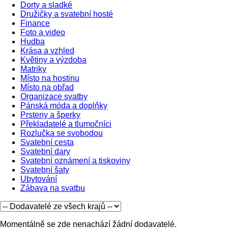
Dorty a sladké
Družičky a svatební hosté
Finance
Foto a video
Hudba
Krása a vzhled
Květiny a výzdoba
Matriky
Místo na hostinu
Místo na obřad
Organizace svatby
Pánská móda a doplňky
Prsteny a šperky
Překladatelé a tlumočníci
Rozlučka se svobodou
Svatební cesta
Svatební dary
Svatební oznámení a tiskoviny
Svatební šaty
Ubytování
Zábava na svatbu
Momentálně se zde nenachází žádní dodavatelé.