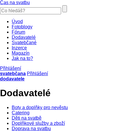
Čas na svatbu
Úvod
Fotoblogy
Fórum
Dodavatelé
Svatebčané
Inzerce
Magazín
Jak na to?
Přihlášení
svatebčana
Přihlášení
dodavatele
Dodavatelé
Boty a doplňky pro nevěstu
Catering
Děti na svatbě
Doplňkové služby a zboží
Doprava na svatbu