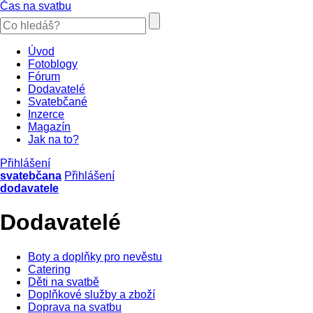
Čas na svatbu
Úvod
Fotoblogy
Fórum
Dodavatelé
Svatebčané
Inzerce
Magazín
Jak na to?
Přihlášení
svatebčana
Přihlášení
dodavatele
Dodavatelé
Boty a doplňky pro nevěstu
Catering
Děti na svatbě
Doplňkové služby a zboží
Doprava na svatbu