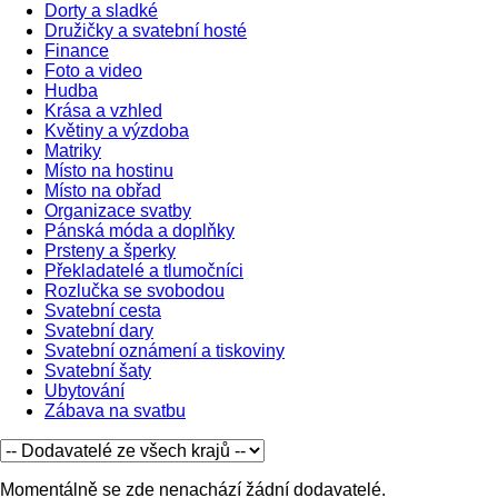
Dorty a sladké
Družičky a svatební hosté
Finance
Foto a video
Hudba
Krása a vzhled
Květiny a výzdoba
Matriky
Místo na hostinu
Místo na obřad
Organizace svatby
Pánská móda a doplňky
Prsteny a šperky
Překladatelé a tlumočníci
Rozlučka se svobodou
Svatební cesta
Svatební dary
Svatební oznámení a tiskoviny
Svatební šaty
Ubytování
Zábava na svatbu
Momentálně se zde nenachází žádní dodavatelé.