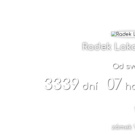
Radek Lak
Od sv
3339
07
dní
h
zámek 