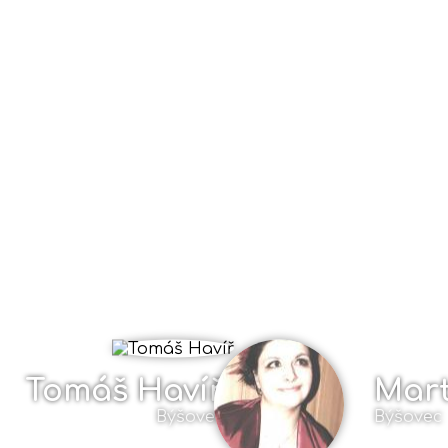
Tomáš Havíř
Mart
Býšovec
Býšovec