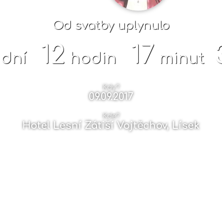
Od svatby uplynulo
12
17
dní
hodin
minut
Kdy?
09.09.2017
Kde?
Hotel Lesní Zátiší Vojtěchov, Lísek