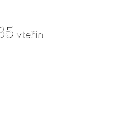
36
vteřin