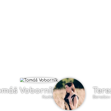
omáš Voborník
Tere
Kadaň
Benešov