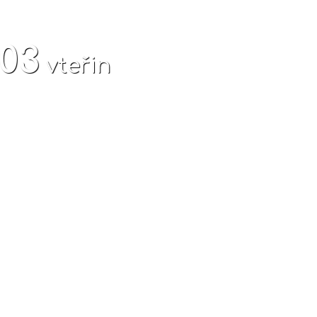
04
vteřin