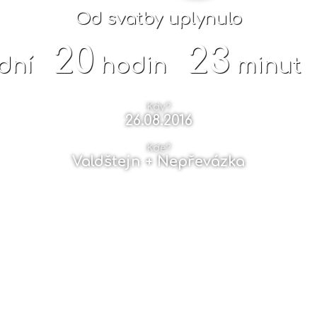
Od svatby uplynulo
20
23
dní
hodin
minut
Kdy?
26.08.2016
Kde?
Valdštejn + Nepřevázka