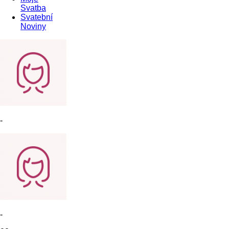
Svatba
Svatební
Noviny
-
-