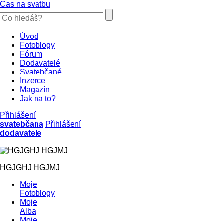
Čas na svatbu
Úvod
Fotoblogy
Fórum
Dodavatelé
Svatebčané
Inzerce
Magazín
Jak na to?
Přihlášení
svatebčana
Přihlášení
dodavatele
HGJGHJ HGJMJ
Moje
Fotoblogy
Moje
Alba
Moje