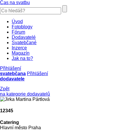
Čas na svatbu
Úvod
Fotoblogy
Fórum
Dodavatelé
Svatebčané
Inzerce
Magazín
Jak na to?
Přihlášení
svatebčana
Přihlášení
dodavatele
Zpět
na kategorie dodavatelů
12345
Catering
Hlavní město Praha