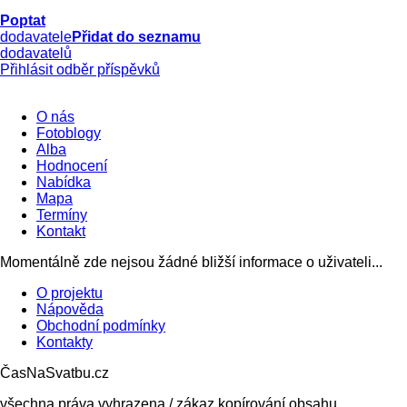
Poptat
dodavatele
Přidat do seznamu
dodavatelů
Přihlásit odběr příspěvků
O nás
Fotoblogy
Alba
Hodnocení
Nabídka
Mapa
Termíny
Kontakt
Momentálně zde nejsou žádné bližší informace o uživateli...
O projektu
Nápověda
Obchodní podmínky
Kontakty
ČasNaSvatbu.cz
všechna práva vyhrazena / zákaz kopírování obsahu