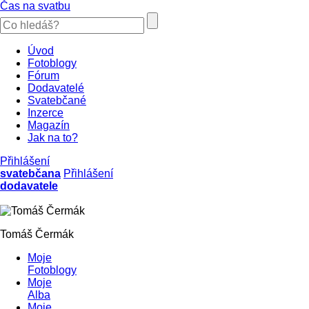
Čas na svatbu
Úvod
Fotoblogy
Fórum
Dodavatelé
Svatebčané
Inzerce
Magazín
Jak na to?
Přihlášení
svatebčana
Přihlášení
dodavatele
Tomáš Čermák
Moje
Fotoblogy
Moje
Alba
Moje