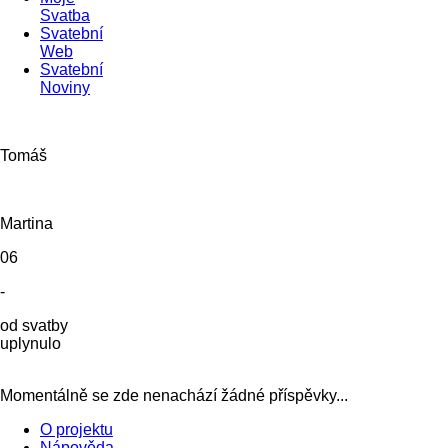
Svatba
Svatební
Web
Svatební
Noviny
Tomáš
Martina
06
-
od svatby
uplynulo
Momentálně se zde nenachází žádné příspěvky...
O projektu
Nápověda