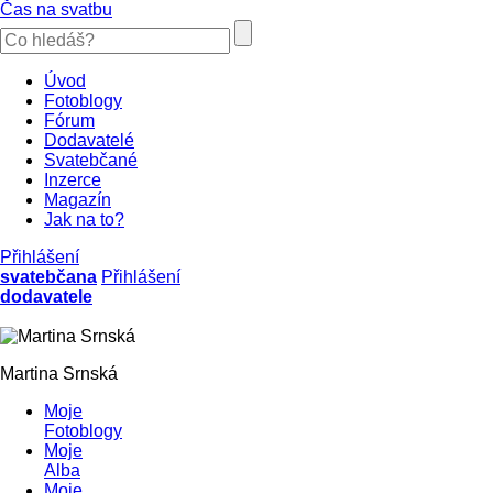
Čas na svatbu
Úvod
Fotoblogy
Fórum
Dodavatelé
Svatebčané
Inzerce
Magazín
Jak na to?
Přihlášení
svatebčana
Přihlášení
dodavatele
Martina Srnská
Moje
Fotoblogy
Moje
Alba
Moje