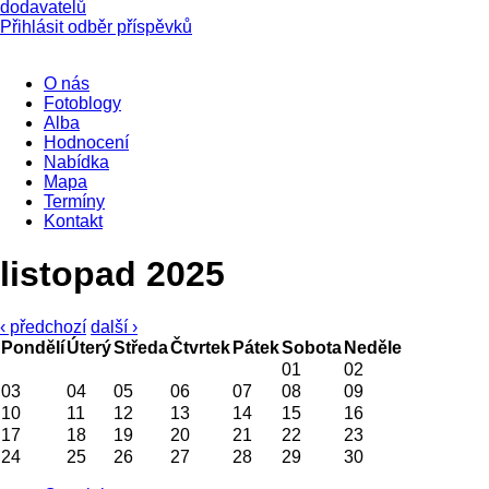
dodavatelů
Přihlásit odběr příspěvků
O nás
Fotoblogy
Alba
Hodnocení
Nabídka
Mapa
Termíny
Kontakt
listopad 2025
‹ předchozí
další ›
Pondělí
Úterý
Středa
Čtvrtek
Pátek
Sobota
Neděle
01
02
03
04
05
06
07
08
09
10
11
12
13
14
15
16
17
18
19
20
21
22
23
24
25
26
27
28
29
30