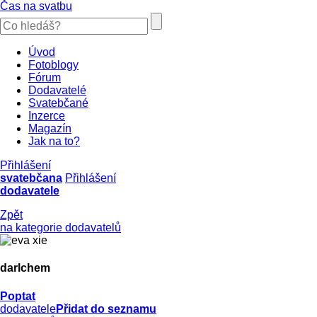
Čas na svatbu
Úvod
Fotoblogy
Fórum
Dodavatelé
Svatebčané
Inzerce
Magazín
Jak na to?
Přihlášení
svatebčana
Přihlášení
dodavatele
Zpět
na kategorie dodavatelů
darlchem
Poptat
dodavatele
Přidat do seznamu