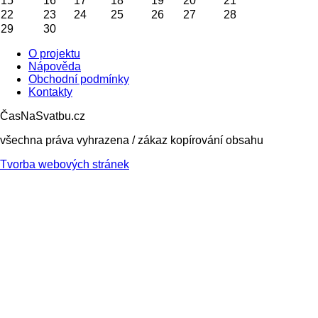
15
16
17
18
19
20
21
22
23
24
25
26
27
28
29
30
O projektu
Nápověda
Obchodní podmínky
Kontakty
ČasNaSvatbu.cz
všechna práva vyhrazena / zákaz kopírování obsahu
Tvorba webových stránek