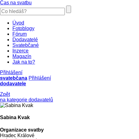
Čas na svatbu
Úvod
Fotoblogy
Fórum
Dodavatelé
Svatebčané
Inzerce
Magazín
Jak na to?
Přihlášení
svatebčana
Přihlášení
dodavatele
Zpět
na kategorie dodavatelů
Sabina Kvak
Organizace svatby
Hradec Králové