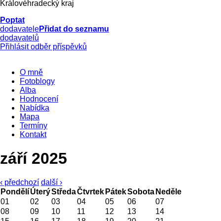
Královéhradecký kraj
Poptat
dodavatele
Přidat do seznamu
dodavatelů
Přihlásit odběr příspěvků
O mně
Fotoblogy
Alba
Hodnocení
Nabídka
Mapa
Termíny
Kontakt
září 2025
‹ předchozí
další ›
Pondělí
Úterý
Středa
Čtvrtek
Pátek
Sobota
Neděle
01
02
03
04
05
06
07
08
09
10
11
12
13
14