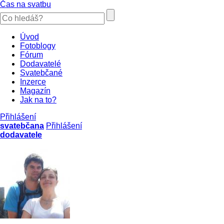
Čas na svatbu
Úvod
Fotoblogy
Fórum
Dodavatelé
Svatebčané
Inzerce
Magazín
Jak na to?
Přihlášení
svatebčana
Přihlášení
dodavatele