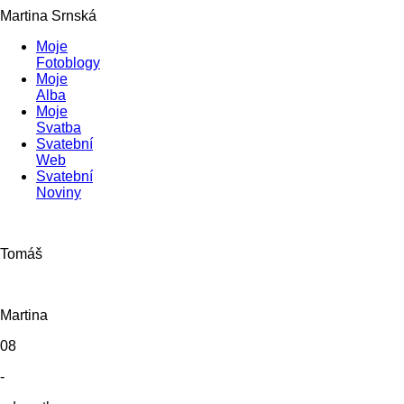
Martina Srnská
Moje
Fotoblogy
Moje
Alba
Moje
Svatba
Svatební
Web
Svatební
Noviny
Tomáš
Martina
08
-