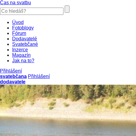
Čas na svatbu
Úvod
Fotoblogy
Fórum
Dodavatelé
Svatebčané
Inzerce
Magazín
Jak na to?
Přihlášení
svatebčana
Přihlášení
dodavatele