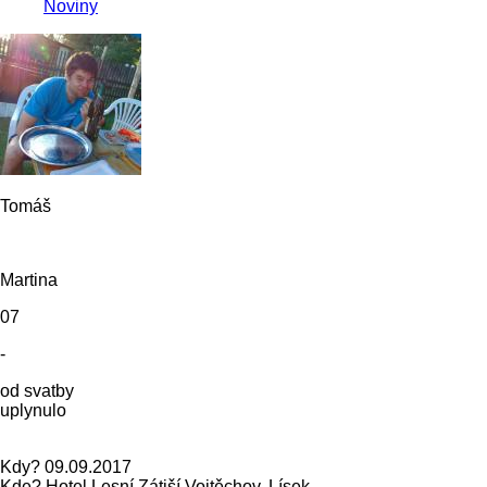
Noviny
Tomáš
Martina
07
-
od svatby
uplynulo
Kdy?
09.09.2017
Kde?
Hotel Lesní Zátiší Vojtěchov, Lísek