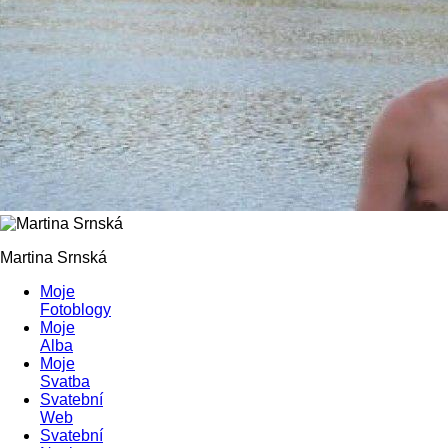
Martina Srnská
Moje
Fotoblogy
Moje
Alba
Moje
Svatba
Svatební
Web
Svatební