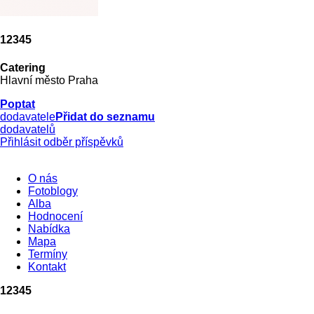
12345
Catering
Hlavní město Praha
Poptat
dodavatele
Přidat do seznamu
dodavatelů
Přihlásit odběr příspěvků
O nás
Fotoblogy
Alba
Hodnocení
Nabídka
Mapa
Termíny
Kontakt
12345