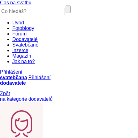
Čas na svatbu
Úvod
Fotoblogy
Fórum
Dodavatelé
Svatebčané
Inzerce
Magazín
Jak na to?
Přihlášení
svatebčana
Přihlášení
dodavatele
Zpět
na kategorie dodavatelů