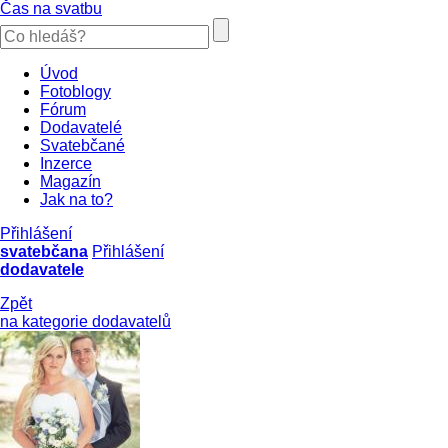
Čas na svatbu
Úvod
Fotoblogy
Fórum
Dodavatelé
Svatebčané
Inzerce
Magazín
Jak na to?
Přihlášení
svatebčana
Přihlášení
dodavatele
Zpět
na kategorie dodavatelů