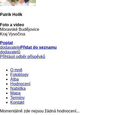
Patrik Holík
Foto a video
Moravské Budějovice
Kraj Vysočina
Poptat
dodavatele
Přidat do seznamu
dodavatelů
Přihlásit odběr příspěvků
O mně
Fotoblogy
Alba
Hodnocení
Nabídka
Mapa
Termíny
Kontakt
Momentálně zde nejsou žádná hodnocení...