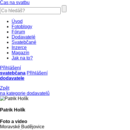
Čas na svatbu
Úvod
Fotoblogy
Fórum
Dodavatelé
Svatebčané
Inzerce
Magazín
Jak na to?
Přihlášení
svatebčana
Přihlášení
dodavatele
Zpět
na kategorie dodavatelů
Patrik Holík
Foto a video
Moravské Budějovice