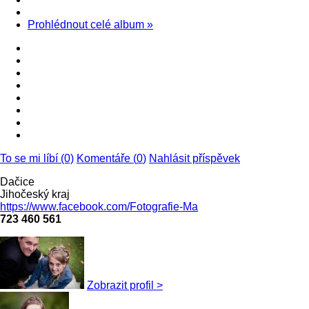
Prohlédnout celé album
»
To se mi líbí (0)
Komentáře (
0
)
Nahlásit příspěvek
Dačice
Jihočeský kraj
https://www.facebook.com/Fotografie-Ma
723 460 561
Zobrazit profil >