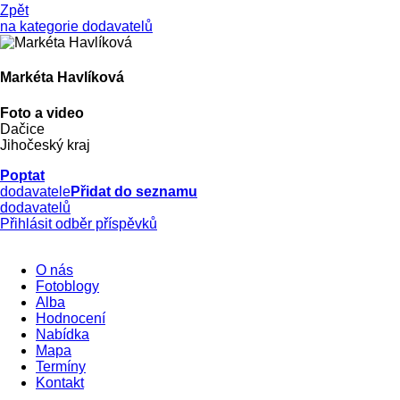
Zpět
na kategorie dodavatelů
Markéta Havlíková
Foto a video
Dačice
Jihočeský kraj
Poptat
dodavatele
Přidat do seznamu
dodavatelů
Přihlásit odběr příspěvků
O nás
Fotoblogy
Alba
Hodnocení
Nabídka
Mapa
Termíny
Kontakt