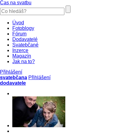
Čas na svatbu
Úvod
Fotoblogy
Fórum
Dodavatelé
Svatebčané
Inzerce
Magazín
Jak na to?
Přihlášení
svatebčana
Přihlášení
dodavatele