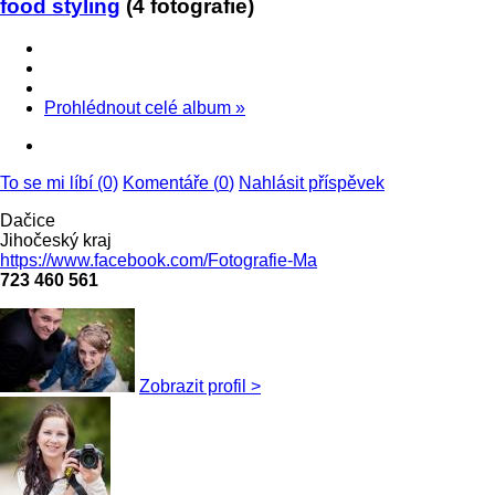
food styling
(4 fotografie)
Prohlédnout celé album
»
To se mi líbí (0)
Komentáře (
0
)
Nahlásit příspěvek
Dačice
Jihočeský kraj
https://www.facebook.com/Fotografie-Ma
723 460 561
Zobrazit profil >