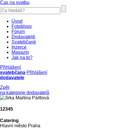
Čas na svatbu
Úvod
Fotoblogy
Fórum
Dodavatelé
Svatebčané
Inzerce
Magazín
Jak na to?
Přihlášení
svatebčana
Přihlášení
dodavatele
Zpět
na kategorie dodavatelů
12345
Catering
Hlavní město Praha