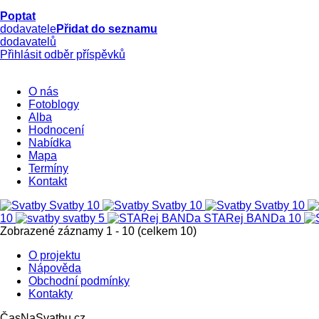
Poptat
dodavatele
Přidat do seznamu
dodavatelů
Přihlásit odběr příspěvků
O nás
Fotoblogy
Alba
Hodnocení
Nabídka
Mapa
Termíny
Kontakt
Svatby
10
Svatby
10
Svatby
10
10
svatby
5
STARej BANDa
10
Zobrazené záznamy 1 - 10 (celkem 10)
O projektu
Nápověda
Obchodní podmínky
Kontakty
ČasNaSvatbu.cz