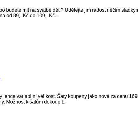
bo budete mít na svatbě děti? Udělejte jim radost něčím sladký
a od 89,- Kč do 109,- Kč...
8
y lehce variabilní velikost. Šaty koupeny jako nové za cenu 169
ny. Možnost k šatům dokoupit...