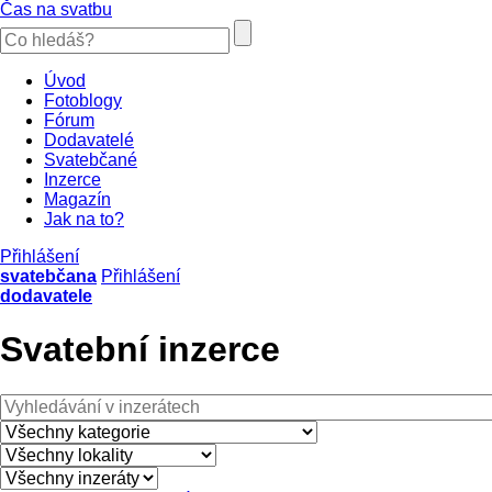
Čas na svatbu
Úvod
Fotoblogy
Fórum
Dodavatelé
Svatebčané
Inzerce
Magazín
Jak na to?
Přihlášení
svatebčana
Přihlášení
dodavatele
Svatební inzerce