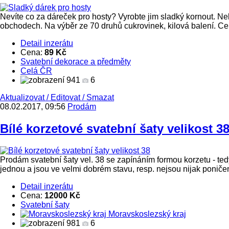
Nevíte co za dáreček pro hosty? Vyrobte jim sladký kornout. Ne
obchodech. Na výběr ze 70 druhů cukrovinek, kilová balení. Cen
Detail inzerátu
Cena:
89 Kč
Svatební dekorace a předměty
Celá ČR
941
6
Aktualizovat
/
Editovat
/
Smazat
08.02.2017, 09:56
Prodám
Bílé korzetové svatební šaty velikost 3
Prodám svatební šaty vel. 38 se zapínáním formou korzetu - ted
jednou a jsou ve velmi dobrém stavu, resp. nejsou nijak poniče
Detail inzerátu
Cena:
12000 Kč
Svatební šaty
Moravskoslezský kraj
981
6