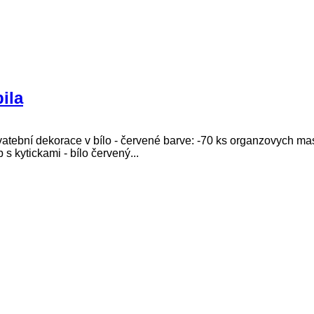
ila
ební dekorace v bílo - červené barve: -70 ks organzovych masli
s kytickami - bílo červený...