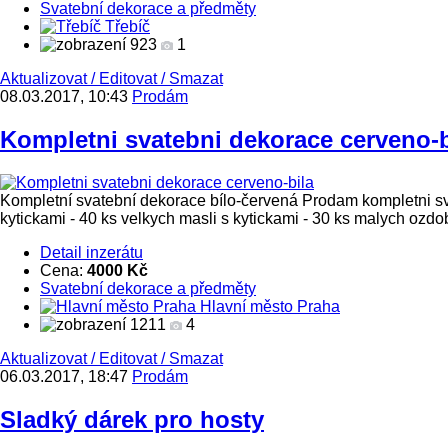
Svatební dekorace a předměty
Třebíč
923
1
Aktualizovat
/
Editovat
/
Smazat
08.03.2017, 10:43
Prodám
Kompletni svatebni dekorace cerveno-b
Kompletní svatební dekorace bílo-červená Prodam kompletni svat
kytickami - 40 ks velkych masli s kytickami - 30 ks malych ozdob 
Detail inzerátu
Cena:
4000 Kč
Svatební dekorace a předměty
Hlavní město Praha
1211
4
Aktualizovat
/
Editovat
/
Smazat
06.03.2017, 18:47
Prodám
Sladký dárek pro hosty