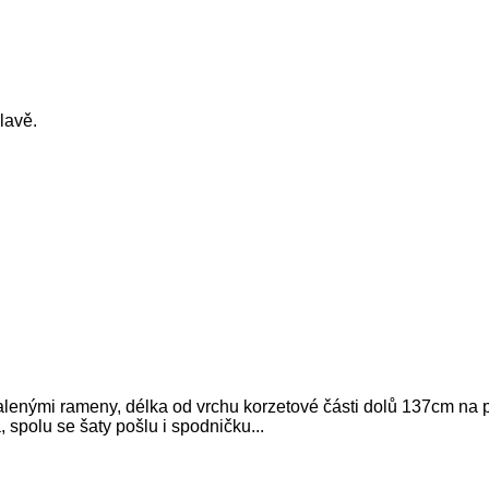
lavě.
enými rameny, délka od vrchu korzetové části dolů 137cm na po
spolu se šaty pošlu i spodničku...