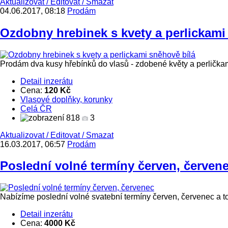
Aktualizovat
/
Editovat
/
Smazat
04.06.2017, 08:18
Prodám
Ozdobny hrebinek s kvety a perlickami
Prodám dva kusy hřebínků do vlasů - zdobené květy a perličkam
Detail inzerátu
Cena:
120 Kč
Vlasové doplňky, korunky
Celá ČR
818
3
Aktualizovat
/
Editovat
/
Smazat
16.03.2017, 06:57
Prodám
Poslední volné termíny červen, červen
Nabízíme poslední volné svatební termíny červen, červenec a to
Detail inzerátu
Cena:
4000 Kč