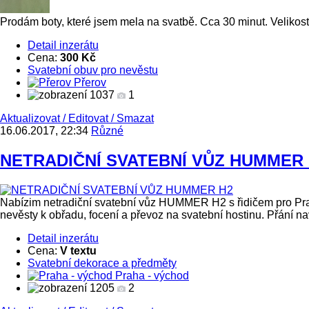
Prodám boty, které jsem mela na svatbě. Cca 30 minut. Velikos
Detail inzerátu
Cena:
300 Kč
Svatební obuv pro nevěstu
Přerov
1037
1
Aktualizovat
/
Editovat
/
Smazat
16.06.2017, 22:34
Různé
NETRADIČNÍ SVATEBNÍ VŮZ HUMMER
Nabízim netradiční svatební vůz HUMMER H2 s řidičem pro Prahu
nevěsty k obřadu, focení a převoz na svatební hostinu. Přání na
Detail inzerátu
Cena:
V textu
Svatební dekorace a předměty
Praha - východ
1205
2