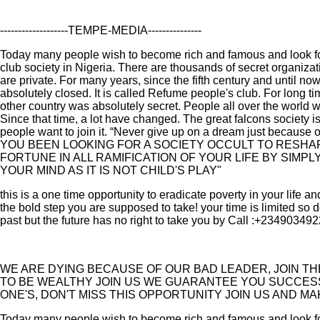
-------------------TEMPE-MEDIA---------------
Today many people wish to become rich and famous and look fo
club society in Nigeria. There are thousands of secret organiza
are private. For many years, since the fifth century and until n
absolutely closed. It is called Refume people's club. For long t
other country was absolutely secret. People all over the world w
Since that time, a lot have changed. The great falcons society is
people want to join it. “Never give up on a dream just because of
YOU BEEN LOOKING FOR A SOCIETY OCCULT TO RESHA
FORTUNE IN ALL RAMIFICATION OF YOUR LIFE BY SIMPL
YOUR MIND AS IT IS NOT CHILD'S PLAY"
this is a one time opportunity to eradicate poverty in your life 
the bold step you are supposed to take! your time is limited so 
past but the future has no right to take you by Call :+23490349
WE ARE DYING BECAUSE OF OUR BAD LEADER, JOIN T
TO BE WEALTHY JOIN US WE GUARANTEE YOU SUCCES
ONE'S, DON'T MISS THIS OPPORTUNITY JOIN US AND M
Today many people wish to become rich and famous and look for