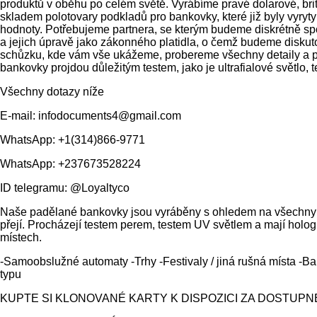
produktů v oběhu po celém světě. Vyrábíme pravé dolarové, bri
skladem polotovary podkladů pro bankovky, které již byly vyry
hodnoty. Potřebujeme partnera, se kterým budeme diskrétně s
a jejich úpravě jako zákonného platidla, o čemž budeme diskut
schůzku, kde vám vše ukážeme, probereme všechny detaily a při
bankovky projdou důležitým testem, jako je ultrafialové světlo, t
Všechny dotazy níže
E-mail: infodocuments4@gmail.com
WhatsApp: +1(314)866-9771
WhatsApp: +237673528224
ID telegramu: @Loyaltyco
Naše padělané bankovky jsou vyráběny s ohledem na všechny bez
přejí. Procházejí testem perem, testem UV světlem a mají holog
místech.
-Samoobslužné automaty -Trhy -Festivaly / jiná rušná místa -Ba
typu
KUPTE SI KLONOVANÉ KARTY K DISPOZICI ZA DOSTUPN