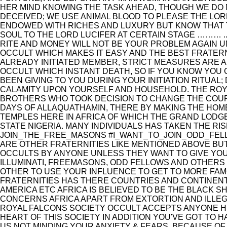
HER MIND KNOWING THE TASK AHEAD, THOUGH WE DO 
DECEIVED; WE USE ANIMAL BLOOD TO PLEASE THE LOR
ENDOWED WITH RICHES AND LUXURY BUT KNOW THAT T
SOUL TO THE LORD LUCIFER AT CERTAIN STAGE ……… ..
RITE AND MONEY WILL NOT BE YOUR PROBLEM AGAIN U
OCCULT WHICH MAKES IT EASY AND THE BEST FRATERN
ALREADY INITIATED MEMBER, STRICT MEASURES ARE A
OCCULT WHICH INSTANT DEATH, SO IF YOU KNOW YOU
BEEN GIVING TO YOU DURING YOUR INITIATION RITUAL
CALAMITY UPON YOURSELF AND HOUSEHOLD. THE ROYA
BROTHERS WHO TOOK DECISION TO CHANGE THE COURS
DAYS OF ALLAQUATHAMIN, THERE BY MAKING THE HOME
TEMPLES HERE IN AFRICA OF WHICH THE GRAND LODGE 
STATE NIGERIA. MANY INDIVIDUALS HAS TAKEN THE RIS
JOIN_THE_FREE_MASONS #I_WANT_TO_JOIN_ODD_FEL
ARE OTHER FRATERNITIES LIKE MENTIONED ABOVE BUT
OCCULTS BY ANYONE UNLESS THEY WANT TO GIVE YO
ILLUMINATI, FREEMASONS, ODD FELLOWS AND OTHERS 
OTHER TO USE YOUR INFLUENCE TO GET TO MORE FA
FRATERNITIES HAS THERE COUNTRIES AND CONTINEN
AMERICA ETC AFRICA IS BELIEVED TO BE THE BLACK
CONCERNS AFRICA APART FROM EXTORTION AND ILLEG
ROYAL FALCONS SOCIETY OCCULT ACCEPTS ANYONE 
HEART OF THIS SOCIETY IN ADDITION YOU'VE GOT TO 
US NOT MINDING YOUR ANXIETY & FEARS. BECAUSE OF