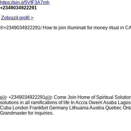
https://pin.it/5VfF3A7mh
+2349034922291
Zobrazit profil >
®+2349034922291/ How to join illuminati for money ritual 
௵ +2349034922291௵ Come Join Home of Spiritual Solutions, Ro
solutions in all ramifications of life In Accra Owerri Asaba Lag
Cuba London Frankfurt Germany Lithuania Austria Quebec Onta
Grandmaster for inquiries.