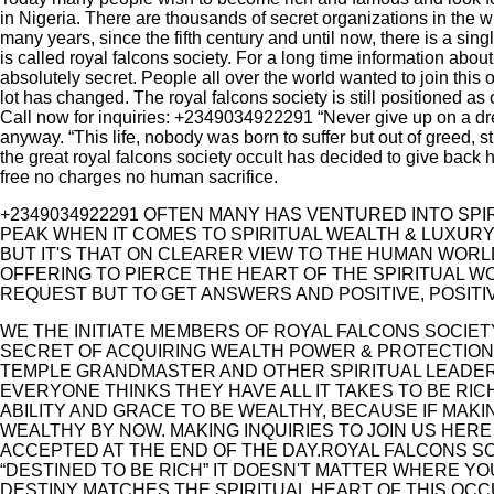
in Nigeria. There are thousands of secret organizations in the 
many years, since the fifth century and until now, there is a si
is called royal falcons society. For a long time information abou
absolutely secret. People all over the world wanted to join this 
lot has changed. The royal falcons society is still positioned as
Call now for inquiries: +2349034922291 “Never give up on a dream
anyway. “This life, nobody was born to suffer but out of greed, 
the great royal falcons society occult has decided to give back
free no charges no human sacrifice.
+2349034922291 OFTEN MANY HAS VENTURED INTO SPI
PEAK WHEN IT COMES TO SPIRITUAL WEALTH & LUXUR
BUT IT'S THAT ON CLEARER VIEW TO THE HUMAN WORL
OFFERING TO PIERCE THE HEART OF THE SPIRITUAL W
REQUEST BUT TO GET ANSWERS AND POSITIVE, POSITI
WE THE INITIATE MEMBERS OF ROYAL FALCONS SOCIET
SECRET OF ACQUIRING WEALTH POWER & PROTECTION
TEMPLE GRANDMASTER AND OTHER SPIRITUAL LEADER
EVERYONE THINKS THEY HAVE ALL IT TAKES TO BE RI
ABILITY AND GRACE TO BE WEALTHY, BECAUSE IF MA
WEALTHY BY NOW. MAKING INQUIRIES TO JOIN US HER
ACCEPTED AT THE END OF THE DAY.ROYAL FALCONS SO
“DESTINED TO BE RICH” IT DOESN'T MATTER WHERE Y
DESTINY MATCHES THE SPIRITUAL HEART OF THIS OC