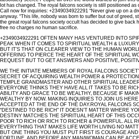
lot has changed. The royal falcons society is still positioned as
Call now for inquiries: +2349034922291 “Never give up on a dream
anyway. “This life, nobody was born to suffer but out of greed, 
the great royal falcons society occult has decided to give back
free no charges no human sacrifice.
+2349034922291 OFTEN MANY HAS VENTURED INTO SPI
PEAK WHEN IT COMES TO SPIRITUAL WEALTH & LUXUR
BUT IT'S THAT ON CLEARER VIEW TO THE HUMAN WORL
OFFERING TO PIERCE THE HEART OF THE SPIRITUAL W
REQUEST BUT TO GET ANSWERS AND POSITIVE, POSITI
WE THE INITIATE MEMBERS OF ROYAL FALCONS SOCIET
SECRET OF ACQUIRING WEALTH POWER & PROTECTION
TEMPLE GRANDMASTER AND OTHER SPIRITUAL LEADER
EVERYONE THINKS THEY HAVE ALL IT TAKES TO BE RI
ABILITY AND GRACE TO BE WEALTHY, BECAUSE IF MA
WEALTHY BY NOW. MAKING INQUIRIES TO JOIN US HER
ACCEPTED AT THE END OF THE DAY.ROYAL FALCONS SO
“DESTINED TO BE RICH” IT DOESN'T MATTER WHERE Y
DESTINY MATCHES THE SPIRITUAL HEART OF THIS OC
POOR TO RICH OR RICH TO RICHER & POWERFUL. ALL R
EVERYTHING THAT MAKES LIFE WORTH LIVING NO MATT
BUT ONE THING YOU MUST PUT FIRST IS COURAGE AN
FORTUNE, AND BEFORE ANY MAN/WOMAN CAN BE ACCEP