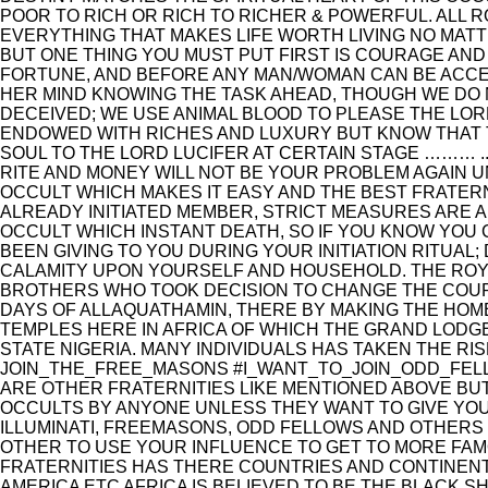
POOR TO RICH OR RICH TO RICHER & POWERFUL. ALL R
EVERYTHING THAT MAKES LIFE WORTH LIVING NO MATT
BUT ONE THING YOU MUST PUT FIRST IS COURAGE AN
FORTUNE, AND BEFORE ANY MAN/WOMAN CAN BE ACCEP
HER MIND KNOWING THE TASK AHEAD, THOUGH WE DO 
DECEIVED; WE USE ANIMAL BLOOD TO PLEASE THE LOR
ENDOWED WITH RICHES AND LUXURY BUT KNOW THAT T
SOUL TO THE LORD LUCIFER AT CERTAIN STAGE ……… ..
RITE AND MONEY WILL NOT BE YOUR PROBLEM AGAIN U
OCCULT WHICH MAKES IT EASY AND THE BEST FRATERN
ALREADY INITIATED MEMBER, STRICT MEASURES ARE A
OCCULT WHICH INSTANT DEATH, SO IF YOU KNOW YOU
BEEN GIVING TO YOU DURING YOUR INITIATION RITUAL
CALAMITY UPON YOURSELF AND HOUSEHOLD. THE ROYA
BROTHERS WHO TOOK DECISION TO CHANGE THE COURS
DAYS OF ALLAQUATHAMIN, THERE BY MAKING THE HOME
TEMPLES HERE IN AFRICA OF WHICH THE GRAND LODGE 
STATE NIGERIA. MANY INDIVIDUALS HAS TAKEN THE RIS
JOIN_THE_FREE_MASONS #I_WANT_TO_JOIN_ODD_FEL
ARE OTHER FRATERNITIES LIKE MENTIONED ABOVE BUT
OCCULTS BY ANYONE UNLESS THEY WANT TO GIVE YO
ILLUMINATI, FREEMASONS, ODD FELLOWS AND OTHERS 
OTHER TO USE YOUR INFLUENCE TO GET TO MORE FA
FRATERNITIES HAS THERE COUNTRIES AND CONTINEN
AMERICA ETC AFRICA IS BELIEVED TO BE THE BLACK