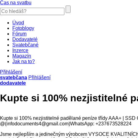
Čas na svatbu
Úvod
Fotoblogy
Fórum
Dodavatelé
Svatebčané
Inzerce
Magazín
Jak na to?
Přihlášení
svatebčana
Přihlášení
dodavatele
Kupte si 100% nezjistitelné 
Kupte si 100% nezjistitelné padělané peníze třídy AAA+
@(infodocuments4@gmail.com)WhatsApp: +237673528224
Jsme nejlepším a jedinečným výrobcem VYSOCE KVALITNÍCH ne