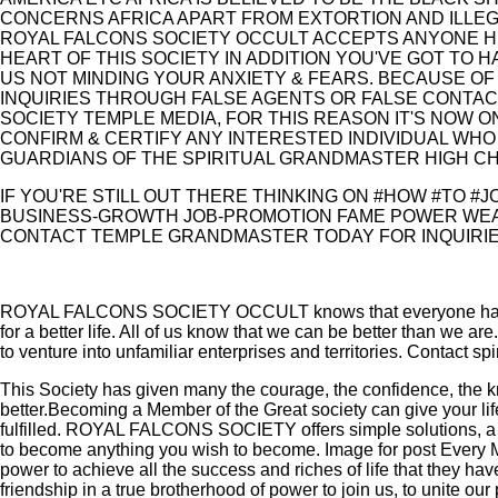
CONCERNS AFRICA APART FROM EXTORTION AND ILLEG
ROYAL FALCONS SOCIETY OCCULT ACCEPTS ANYONE 
HEART OF THIS SOCIETY IN ADDITION YOU'VE GOT TO 
US NOT MINDING YOUR ANXIETY & FEARS. BECAUSE OF
INQUIRIES THROUGH FALSE AGENTS OR FALSE CONTA
SOCIETY TEMPLE MEDIA, FOR THIS REASON IT'S NOW 
CONFIRM & CERTIFY ANY INTERESTED INDIVIDUAL WHO 
GUARDIANS OF THE SPIRITUAL GRANDMASTER HIGH CHI
IF YOU'RE STILL OUT THERE THINKING ON #HOW #TO 
BUSINESS-GROWTH JOB-PROMOTION FAME POWER WEAL
CONTACT TEMPLE GRANDMASTER TODAY FOR INQUIRIES
ROYAL FALCONS SOCIETY OCCULT knows that everyone has great
for a better life. All of us know that we can be better than we are
to venture into unfamiliar enterprises and territories. Contact
This Society has given many the courage, the confidence, the k
better.Becoming a Member of the Great society can give your l
fulfilled. ROYAL FALCONS SOCIETY offers simple solutions, a 
to become anything you wish to become. Image for post Eve
power to achieve all the success and riches of life that they ha
friendship in a true brotherhood of power to join us, to unite o