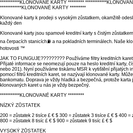
***********KLONOVANÉ KARTY ********* ************KLONOVAN
************KLONOVANÉ KARTY *********
Klonované karty k prodeji s vysokým zůstatkem, okamžitě odesl
každý den
Klonované karty jsou spamové kreditní karty s čistým zůstatkem
na čerpacích stanicích⛽️ a na pokladních terminálech. Naše 
hotovosti ™️
JAK TO FUNGUJE????????? Používáme filtry kreditních karet k 
Přijaté informace se neomezují pouze na heslo kreditní karty, č
nebo 201). Nyní používáme tiskárnu MSR k vytištění přijatých in
pomocí filtrů kreditních karet, se nazývají klonované karty. Můž
bankomatu. Doprava je vždy hladká a bezpečná, protože karta j
klonovaných karet u nás je vždy bezpečný.
***********KLONOVANÉ KARTY *********
NÍZKÝ ZŮSTATEK
200 = zůstatek 2 tisíce £ € $ 300 = zůstatek 3 tisíce £ € $ 400 = z
800 = zůstatek 8 tisíc £ € $ 900 = zůstatek 9 tisíc £ € $
VYSOKÝ ZŮSTATEK