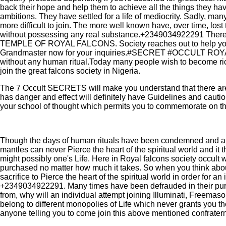
back their hope and help them to achieve all the things they have
ambitions. They have settled for a life of mediocrity. Sadly, many
more difficult to join. The more well known have, over time, lo
without possessing any real substance.+2349034922291 There a
TEMPLE OF ROYAL FALCONS. Society reaches out to help you and
Grandmaster now for your inquiries.#SECRET #OCCULT ROYAL
without any human ritual.Today many people wish to become ri
join the great falcons society in Nigeria.
The 7 Occult SECRETS will make you understand that there are n
has danger and effect will definitely have Guidelines and cauti
your school of thought which permits you to commemorate on the c
Though the days of human rituals have been condemned and aboli
mantles can never Pierce the heart of the spiritual world and 
might possibly one's Life. Here in Royal falcons society occult we 
purchased no matter how much it takes. So when you think about
sacrifice to Pierce the heart of the spiritual world in order for an
+2349034922291. Many times have been defrauded in their pursui
from, why will an individual attempt joining Illuminati, Freemaso
belong to different monopolies of Life which never grants you the
anyone telling you to come join this above mentioned confratern