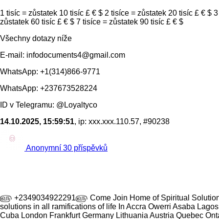
1 tisíc = zůstatek 10 tisíc £ € $ 2 tisíce = zůstatek 20 tisíc £ € $ 3
zůstatek 60 tisíc £ € $ 7 tisíce = zůstatek 90 tisíc £ € $
Všechny dotazy níže
E-mail: infodocuments4@gmail.com
WhatsApp: +1(314)866-9771
WhatsApp: +237673528224
ID v Telegramu: @Loyaltyco
14.10.2025, 15:59:51
, ip: xxx.xxx.110.57, #90238
Anonymní
30 příspěvků
௵ +2349034922291௵ Come Join Home of Spiritual Solutions, Ro
solutions in all ramifications of life In Accra Owerri Asaba Lag
Cuba London Frankfurt Germany Lithuania Austria Quebec Onta