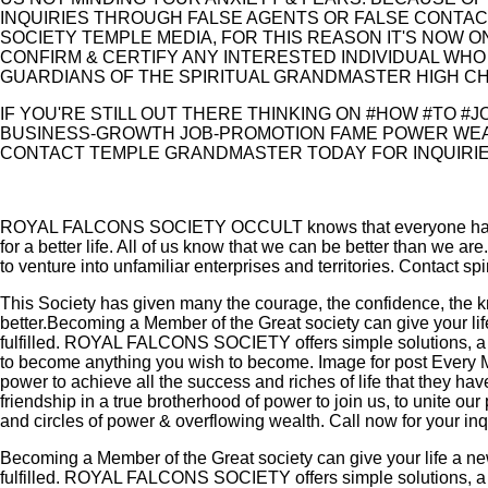
INQUIRIES THROUGH FALSE AGENTS OR FALSE CONTA
SOCIETY TEMPLE MEDIA, FOR THIS REASON IT'S NOW 
CONFIRM & CERTIFY ANY INTERESTED INDIVIDUAL WHO 
GUARDIANS OF THE SPIRITUAL GRANDMASTER HIGH CHI
IF YOU'RE STILL OUT THERE THINKING ON #HOW #TO 
BUSINESS-GROWTH JOB-PROMOTION FAME POWER WEAL
CONTACT TEMPLE GRANDMASTER TODAY FOR INQUIRIES
ROYAL FALCONS SOCIETY OCCULT knows that everyone has great
for a better life. All of us know that we can be better than we are
to venture into unfamiliar enterprises and territories. Contact
This Society has given many the courage, the confidence, the k
better.Becoming a Member of the Great society can give your l
fulfilled. ROYAL FALCONS SOCIETY offers simple solutions, a 
to become anything you wish to become. Image for post Eve
power to achieve all the success and riches of life that they ha
friendship in a true brotherhood of power to join us, to unite o
and circles of power & overflowing wealth. Call now for your 
Becoming a Member of the Great society can give your life a 
fulfilled. ROYAL FALCONS SOCIETY offers simple solutions, a 