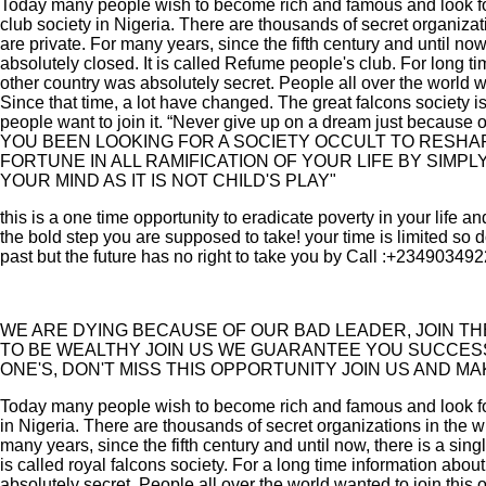
Today many people wish to become rich and famous and look fo
club society in Nigeria. There are thousands of secret organiza
are private. For many years, since the fifth century and until n
absolutely closed. It is called Refume people's club. For long t
other country was absolutely secret. People all over the world w
Since that time, a lot have changed. The great falcons society is
people want to join it. “Never give up on a dream just because of
YOU BEEN LOOKING FOR A SOCIETY OCCULT TO RESHA
FORTUNE IN ALL RAMIFICATION OF YOUR LIFE BY SIMPL
YOUR MIND AS IT IS NOT CHILD'S PLAY"
this is a one time opportunity to eradicate poverty in your life 
the bold step you are supposed to take! your time is limited so 
past but the future has no right to take you by Call :+23490349
WE ARE DYING BECAUSE OF OUR BAD LEADER, JOIN T
TO BE WEALTHY JOIN US WE GUARANTEE YOU SUCCES
ONE'S, DON'T MISS THIS OPPORTUNITY JOIN US AND M
Today many people wish to become rich and famous and look for
in Nigeria. There are thousands of secret organizations in the 
many years, since the fifth century and until now, there is a si
is called royal falcons society. For a long time information abou
absolutely secret. People all over the world wanted to join this 