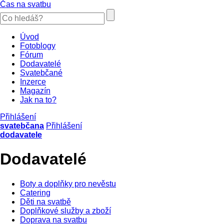
Čas na svatbu
Úvod
Fotoblogy
Fórum
Dodavatelé
Svatebčané
Inzerce
Magazín
Jak na to?
Přihlášení
svatebčana
Přihlášení
dodavatele
Dodavatelé
Boty a doplňky pro nevěstu
Catering
Děti na svatbě
Doplňkové služby a zboží
Doprava na svatbu