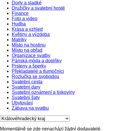
Dorty a sladké
Družičky a svatební hosté
Finance
Foto a video
Hudba
Krása a vzhled
Květiny a výzdoba
Matriky
Místo na hostinu
Místo na obřad
Organizace svatby
Pánská móda a doplňky
Prsteny a šperky
Překladatelé a tlumočníci
Rozlučka se svobodou
Svatební cesta
Svatební dary
Svatební oznámení a tiskoviny
Svatební šaty
Ubytování
Zábava na svatbu
Momentálně se zde nenachází žádní dodavatelé.