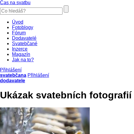
Čas na svatbu
Úvod
Fotoblogy
Fórum
Dodavatelé
Svatebčané
Inzerce
Magazín
Jak na to?
Přihlášení
svatebčana
Přihlášení
dodavatele
Ukázak svatebních fotografií 