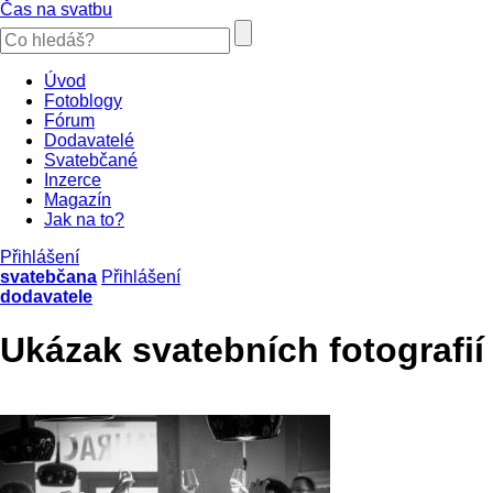
Čas na svatbu
Úvod
Fotoblogy
Fórum
Dodavatelé
Svatebčané
Inzerce
Magazín
Jak na to?
Přihlášení
svatebčana
Přihlášení
dodavatele
Ukázak svatebních fotografií 