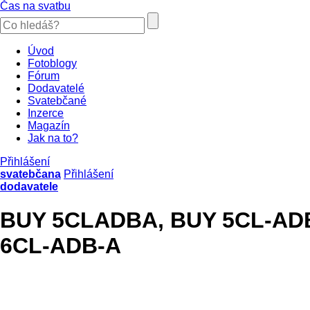
Čas na svatbu
Úvod
Fotoblogy
Fórum
Dodavatelé
Svatebčané
Inzerce
Magazín
Jak na to?
Přihlášení
svatebčana
Přihlášení
dodavatele
BUY 5CLADBA, BUY 5CL-AD
6CL-ADB-A